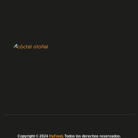
Ver 
Cóct
Otoñ
25
octubr
2024
Ver
más
Copyright © 2024
HyFood
. Todos los derechos reservados.