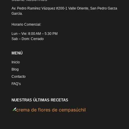
Av. Pedro Ramírez Vázquez #200-1 Valle Oriente, San Pedro Garza
García.
Horario Comercial:
Lun – Vie: 8:00 AM – 5:30 PM
Sab – Dom: Cerrado
MENÚ
Inicio
Blog
Contacto
FAQ’s
NUESTRAS ÚLTIMAS RECETAS
Crem
Flore
Cemp
4 nov
2024