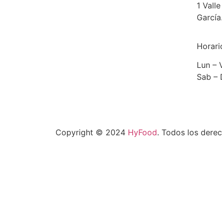
1 Vall
García
Horari
Lun – 
Sab –
Copyright © 2024
HyFood
. Todos los dere