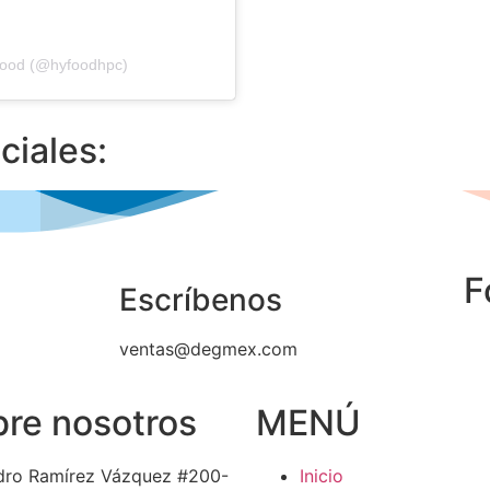
yfood (@hyfoodhpc)
ciales:
F
Escríbenos
ventas@degmex.com
re nosotros
MENÚ
dro Ramírez Vázquez #200-
Inicio