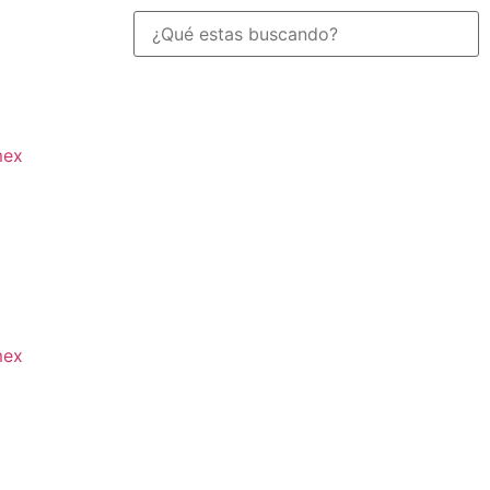
mex
mex