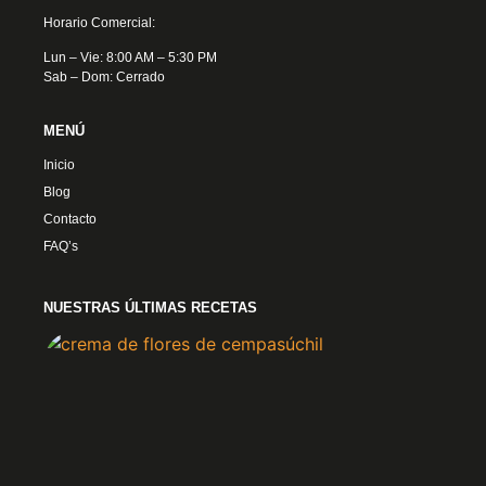
Horario Comercial:
Lun – Vie: 8:00 AM – 5:30 PM
Sab – Dom: Cerrado
MENÚ
Inicio
Blog
Contacto
FAQ’s
NUESTRAS ÚLTIMAS RECETAS
Crem
Flore
Cemp
4 nov
2024
Ver 