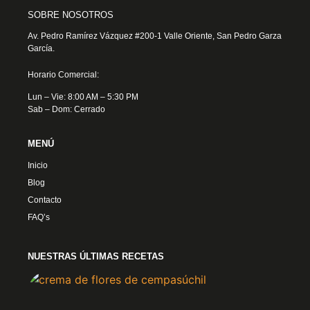
SOBRE NOSOTROS
Av. Pedro Ramírez Vázquez #200-1 Valle Oriente, San Pedro Garza
García.
Horario Comercial:
Lun – Vie: 8:00 AM – 5:30 PM
Sab – Dom: Cerrado
MENÚ
Inicio
Blog
Contacto
FAQ’s
NUESTRAS ÚLTIMAS RECETAS
Crem
Flore
Cemp
4 nov