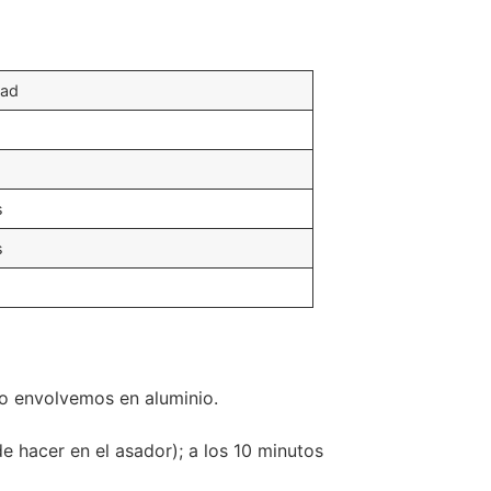
dad
s
s
 lo envolvemos en aluminio.
e hacer en el asador); a los 10 minutos