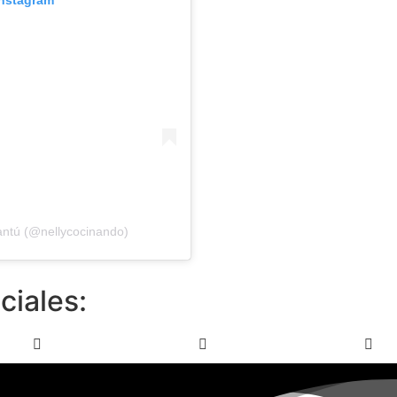
antú (@nellycocinando)
ciales: