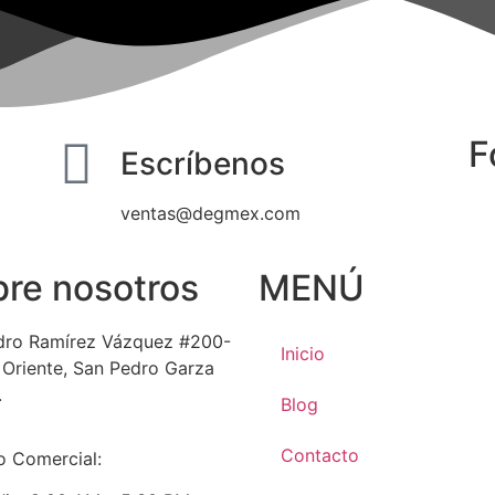
F
Escríbenos
ventas@degmex.com
re nosotros
MENÚ
dro Ramírez Vázquez #200-
Inicio
e Oriente, San Pedro Garza
.
Blog
Contacto
o Comercial: