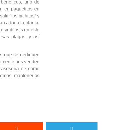
 benéficos, uno de
en en paquetitos en
lir “los bichitos” y
an a toda la planta.
a simbiosis en este
esas plagas, y así
as que se dediquen
lamente nos venden
 asesoría de como
demos mantenerlos