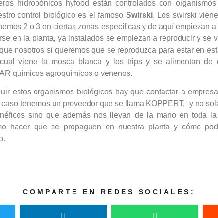
eros hidropónicos hyfood están controlados con organismos
estro control biológico es el famoso
Swirski
. Los swirski vien
mos 2 o 3 en ciertas zonas específicas y de aquí empiezan a sa
se en la planta, ya instalados se empiezan a reproducir y se v
que nosotros si queremos que se reproduzca para estar en est
cual viene la mosca blanca y los trips y se alimentan de 
R químicos agroquímicos o venenos.
uir estos organismos biológicos hay que contactar a empres
ro caso tenemos un proveedor que se llama KOPPERT, y no so
néficos sino que además nos llevan de la mano en toda la
mo hacer que se propaguen en nuestra planta y cómo po
o.
COMPARTE EN REDES SOCIALES: