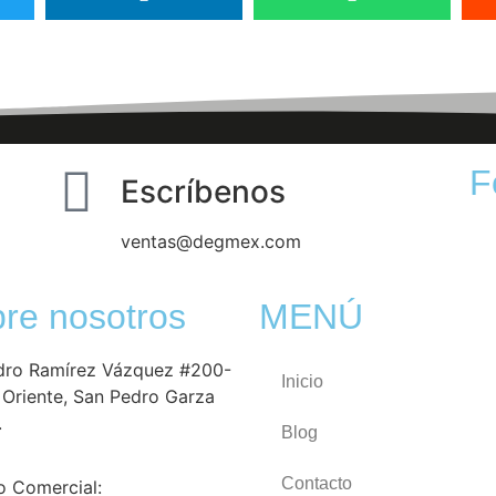
F
Escríbenos
ventas@degmex.com
re nosotros
MENÚ
dro Ramírez Vázquez #200-
Inicio
e Oriente, San Pedro Garza
.
Blog
Contacto
o Comercial: