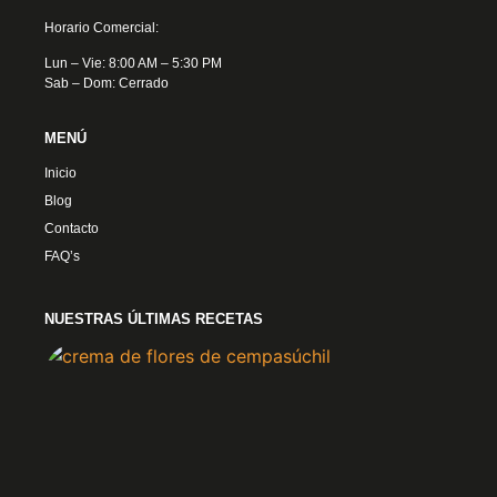
Horario Comercial:
Lun – Vie: 8:00 AM – 5:30 PM
Sab – Dom: Cerrado
MENÚ
Inicio
Blog
Contacto
FAQ’s
NUESTRAS ÚLTIMAS RECETAS
Crem
Flore
Cemp
4 nov
2024
Ver 