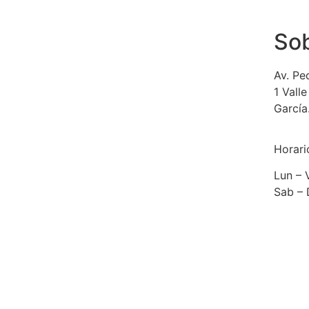
Sob
Av. Pe
1 Vall
García
Horari
Lun – 
Sab –