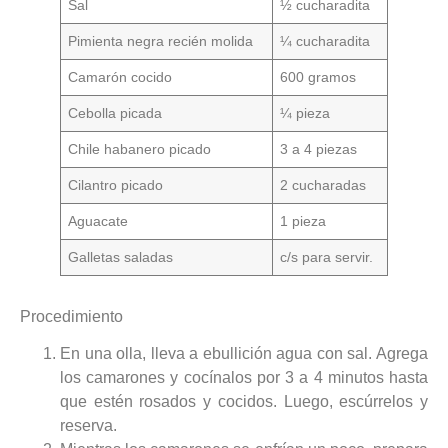
Sal
½ cucharadita
Pimienta negra recién molida
¼ cucharadita
Camarón cocido
600 gramos
Cebolla picada
¼ pieza
Chile habanero picado
3 a 4 piezas
Cilantro picado
2 cucharadas
Aguacate
1 pieza
Galletas saladas
c/s para servir.
Procedimiento
En una olla, lleva a ebullición agua con sal. Agrega
los camarones y cocínalos por 3 a 4 minutos hasta
que estén rosados y cocidos. Luego, escúrrelos y
reserva.