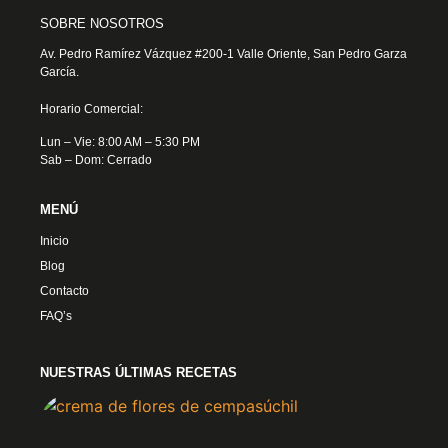
SOBRE NOSOTROS
Av. Pedro Ramírez Vázquez #200-1 Valle Oriente, San Pedro Garza
García.
Horario Comercial:
Lun – Vie: 8:00 AM – 5:30 PM
Sab – Dom: Cerrado
MENÚ
Inicio
Blog
Contacto
FAQ’s
NUESTRAS ÚLTIMAS RECETAS
Crem
Flore
Cemp
4 nov